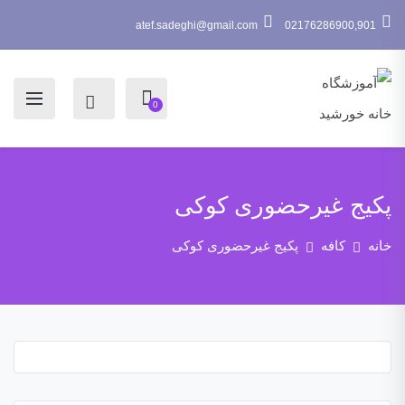
atef.sadeghi@gmail.com
02176286900,901
0
پکیج غیرحضوری کوکی
خانه
کافه
پکیج غیرحضوری کوکی