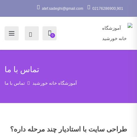
atef.sadeghi@gmail.com
02176286900,901
0
تماس با ما
آموزشگاه خانه خورشید
تماس با ما
طراحی سایت با استادیار چند مرحله داره؟