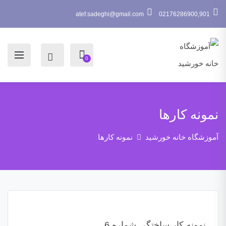
atef.sadeghi@gmail.com
02176286900,901
0
نمونه کارها
آموزشگاه خانه خورشید
نمونه کارها
نمونه کار ساختگی شماره 6