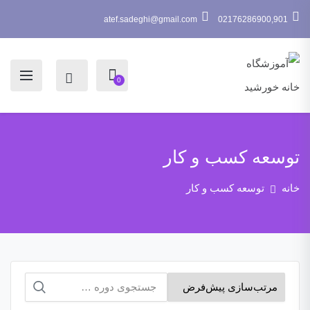
atef.sadeghi@gmail.com
02176286900,901
0
توسعه کسب و کار
خانه
توسعه کسب و کار
جستجو
برای: