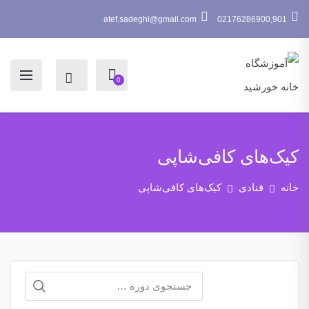
atef.sadeghi@gmail.com
02176286900,901
0
کیک‌های کافی‌شاپی
خانه
قنادی
کیک‌های کافی‌شاپی
جستجو
برای: