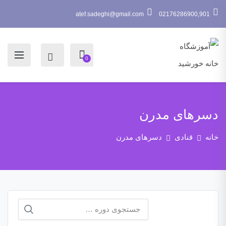
atef.sadeghi@gmail.com
02176286900,901
0
دسرهای مدرن
خانه
قنادی
دسرهای مدرن
جستجو
برای: