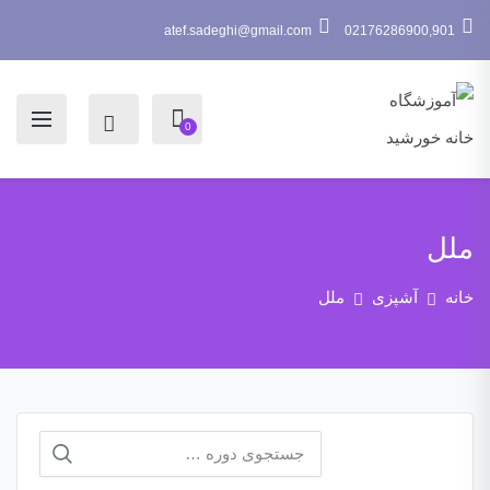
atef.sadeghi@gmail.com
02176286900,901
0
ملل
خانه
آشپزی
ملل
جستجو
برای: