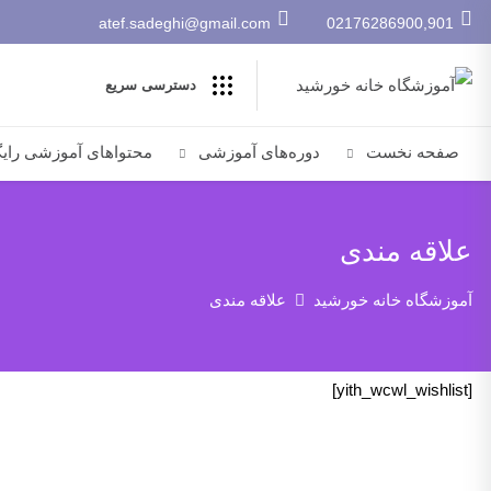
atef.sadeghi@gmail.com
02176286900,901
دسترسی سریع
صفحه نخست
دوره‌های آموزشی
محتواهای آموزشی رای
علاقه مندی
آموزشگاه خانه خورشید
علاقه مندی
[yith_wcwl_wishlist]