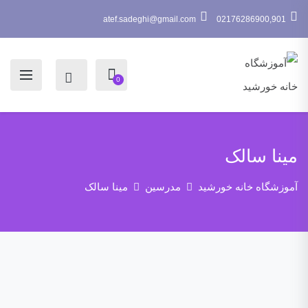
atef.sadeghi@gmail.com
02176286900,901
0
مینا سالک
آموزشگاه خانه خورشید
مدرسین
مینا سالک