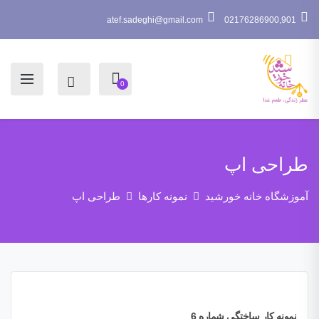
atef.sadeghi@gmail.com
02176286900,901
0
طراحی اپ
آموزشگاه خانه خورشید
نمونه کارها
طراحی اپ
نمونه کار ساختگی شماره 6