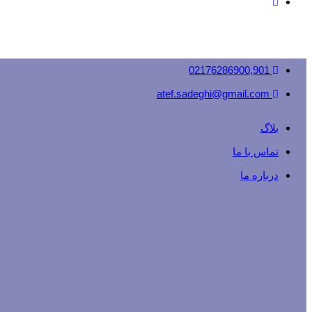
02176286900,901
atef.sadeghi@gmail.com
بلاگ
تماس با ما
درباره ما