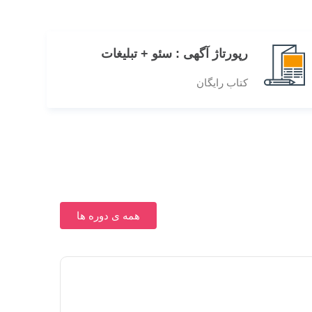
رپورتاژ آگهی : سئو + تبلیغات
کتاب رایگان
همه ی دوره ها