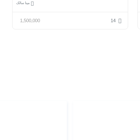
مینا سالک
1,500,000
14
طراحی استراتژی د
برنامۀ قدم به قدم تا مو