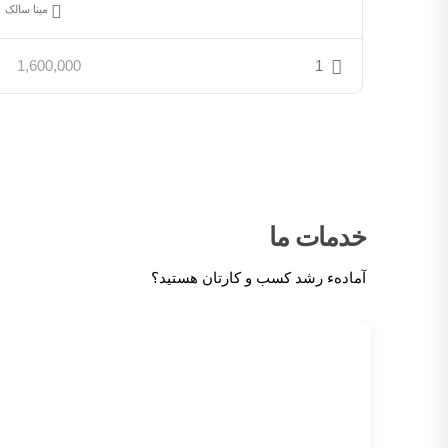
مینا سالک
1,600,000
1
خدمات ما
آمادهء رشد کسب و کارتان هستید؟
تبلیغات گوگل
دیده شوید، شناخته شوید، بفروشید